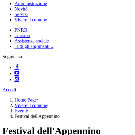
Amministrazione
Novità
Servizi
Vivere il comune
PNRR
Turismo
Assistenza sociale
Tutti gli argomenti...
Seguici su
Accedi
Home Page
/
Vivere il comune
/
Eventi
/
Festival dell'Appennino
Festival dell'Appennino