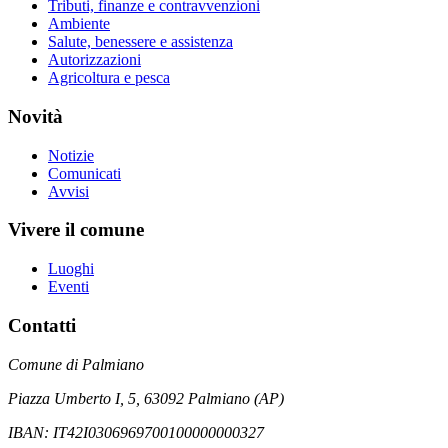
Tributi, finanze e contravvenzioni
Ambiente
Salute, benessere e assistenza
Autorizzazioni
Agricoltura e pesca
Novità
Notizie
Comunicati
Avvisi
Vivere il comune
Luoghi
Eventi
Contatti
Comune di Palmiano
Piazza Umberto I, 5, 63092 Palmiano (AP)
IBAN: IT42I0306969700100000000327